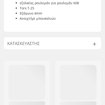
εξολκέας ρουλεμάν για ρουλεμάν 608
Torx T-25
Εξάγωνο 4mm
Ανοιχτήρι μπουκαλιών
ΚΑΤΑΣΚΕΥΑΣΤΉΣ
Όνομα:
Powerslide
Sportartikelvertriebs GmbH
Διεύθυνση:
Esbachgraben 1
Τ.Κ.:
95463
Πόλη:
Bindlach
Χώρα:
Γερμανία