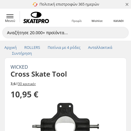
×
Πολιτική επιστροφών 365 ημερών
4.8 στα 5
Μενού
Προφίλ
Wishlist
ΚΑΛΑΘΙ
Αρχική
ROLLERS
Πατίνια με 4 ρόδες
Ανταλλακτικά
Συντήρηση
WICKED
Cross Skate Tool
3,6
//
30 κριτικές
10,95 €