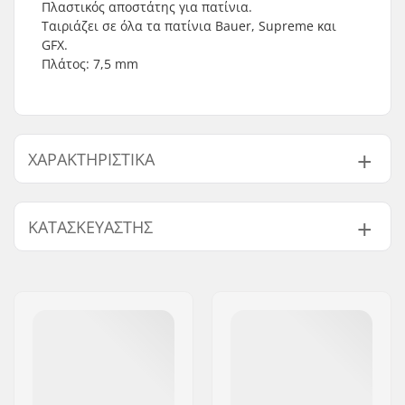
Πλαστικός αποστάτης για πατίνια.
Ταιριάζει σε όλα τα πατίνια Bauer, Supreme και
GFX.
Πλάτος: 7,5 mm
ΧΑΡΑΚΤΗΡΙΣΤΙΚΆ
Ακρίβεια ρουλεμάν:
Not included
ΚΑΤΑΣΚΕΥΑΣΤΉΣ
Τύπος ρουλεμάν:
Spacer
Τεμάχια ανά πακέτο:
1
Όνομα:
JustSupreme ApS
Διεύθυνση:
Ydervang 5
Τ.Κ.:
4300
Πόλη:
Holbæk
Χώρα:
Δανία