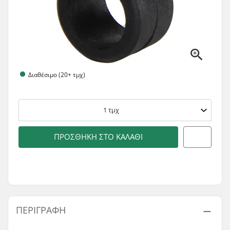
Διαθέσιμο (20+ τμχ)
1
τμχ
ΠΡΟΣΘΉΚΗ ΣΤΟ ΚΑΛΆΘΙ
ΠΕΡΙΓΡΑΦΉ