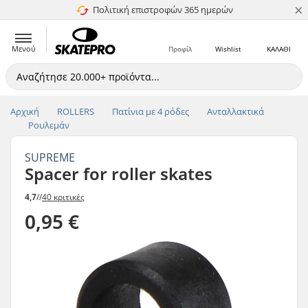
×
Πολιτική επιστροφών 365 ημερών
4.8 στα 5
Μενού
Προφίλ
Wishlist
ΚΑΛΑΘΙ
Αρχική
ROLLERS
Πατίνια με 4 ρόδες
Ανταλλακτικά
Ρουλεμάν
SUPREME
Spacer for roller skates
4,7
//
40 κριτικές
0,95 €