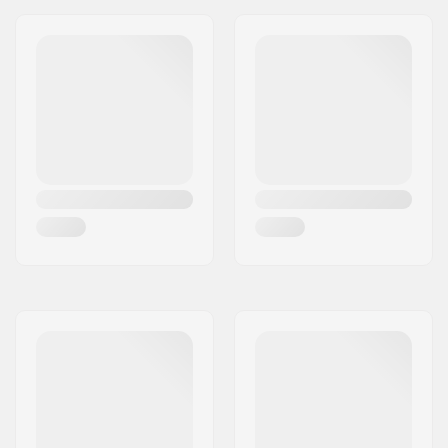
Καλύτερη Χρήση:
Freeride
, Touring
Ύψος στήριξης:
36mm