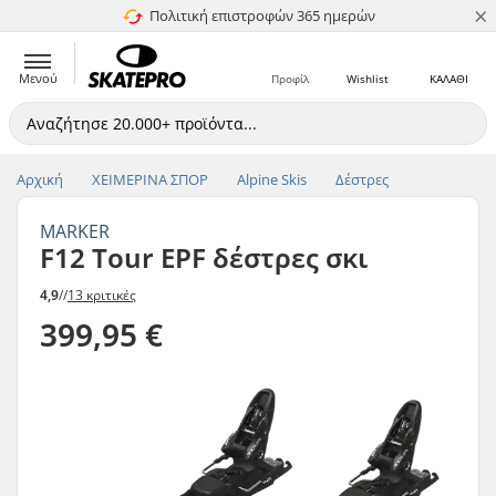
×
Πολιτική επιστροφών 365 ημερών
4.8 στα 5
Μενού
Προφίλ
Wishlist
ΚΑΛΑΘΙ
Αρχική
ΧΕΙΜΕΡΙΝΑ ΣΠΟΡ
Alpine Skis
Δέστρες
MARKER
F12 Tour EPF δέστρες σκι
4,9
//
13 κριτικές
399,95 €