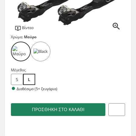
Βίντεο
Χρώμα:
Μαύρο
Μέγεθος
S
L
Διαθέσιμο (5+ ζευγάρια)
ΠΡΟΣΘΉΚΗ ΣΤΟ ΚΑΛΆΘΙ