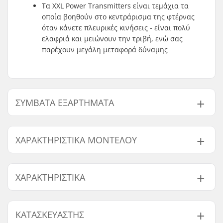
Τα XXL Power Transmitters είναι τεμάχια τα
οποία βοηθούν στο κεντράρισμα της φτέρνας
όταν κάνετε πλευρικές κινήσεις - είναι πολύ
ελαφριά και μειώνουν την τριβή, ενώ σας
παρέχουν μεγάλη μεταφορά δύναμης
ΣΥΜΒΑΤΆ ΕΞΑΡΤΉΜΑΤΑ
Βρείτε προϊόντα συμβατά με Marker Kingpin 13
δέστρες σκι:
ΧΑΡΑΚΤΗΡΙΣΤΙΚΆ ΜΟΝΤΈΛΟΥ
Μοντέλο
Φάρδος βραχίονα φρένου
ΧΑΡΑΚΤΗΡΙΣΤΙΚΆ
75mm-100mm
100mm
Συμβατά εξαρτήματα
100mm-125mm
125mm
Τύπος Δεσίματος:
Δέστρες Toe Tech
ΚΑΤΑΣΚΕΥΑΣΤΉΣ
Touring (Υβριδικές)