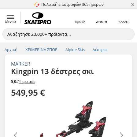
×
Πολιτική επιστροφών 365 ημερών
4.8 στα 5
Μενού
Προφίλ
Wishlist
ΚΑΛΑΘΙ
Αρχική
ΧΕΙΜΕΡΙΝΑ ΣΠΟΡ
Alpine Skis
Δέστρες
MARKER
Kingpin 13 δέστρες σκι
5,0
//
4 κριτικές
549,95 €