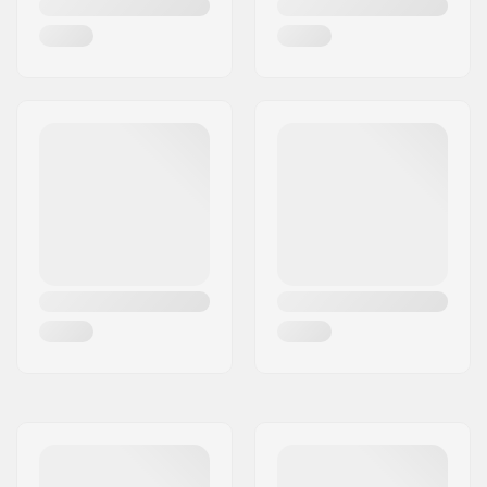
κέλυφους:
Φύλο:
Άνδρας, Γυναίκα,
Unisex