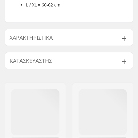
L / XL = 60-62 cm
ΧΑΡΑΚΤΗΡΙΣΤΙΚΆ
Σύστημα εξαερισμού:
Ναι
ΚΑΤΑΣΚΕΥΑΣΤΉΣ
Σύστημα
Dial Wheel
προσαρμογής:
Όνομα:
EOC Europe GmbH
Επιπλέον
Επένδυση που
Διεύθυνση:
Seeshaupter Str. 62
Χαρακτηριστικά:
πλένεται, Σύστημα
Τ.Κ.:
82377
Baseline Audio
Πόλη:
Penzberg, Deutschlan
Ρυθμιζόμενο μέγεθος:
Ναι
Χώρα:
Γερμανία
Πιστοποιητικά:
EN 1077
Τύπος εξωτερικού
Καλούπι
κέλυφους:
Τύπος εσωτερικού
EPS (φελιζόλ)