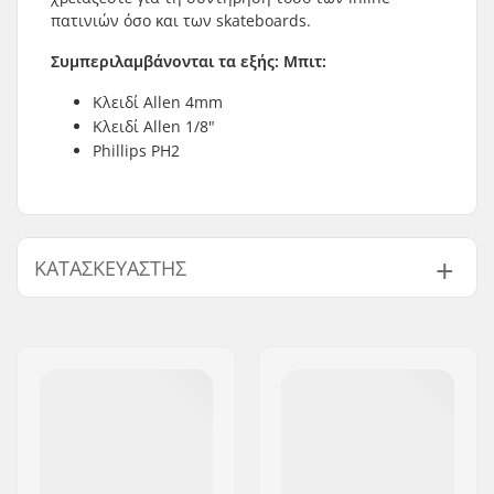
πατινιών όσο και των skateboards.
Συμπεριλαμβάνονται τα εξής: Μπιτ:
Κλειδί Allen 4mm
Κλειδί Allen 1/8"
Phillips PH2
ΚΑΤΑΣΚΕΥΑΣΤΉΣ
Όνομα:
Powerslide
Sportartikelvertriebs GmbH
Διεύθυνση:
Esbachgraben 1
Τ.Κ.:
95463
Πόλη:
Bindlach
Χώρα:
Γερμανία