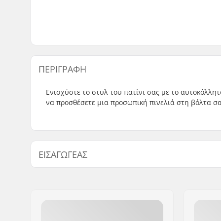
ΠΕΡΙΓΡΑΦΉ
Ενισχύστε το στυλ του πατίνι σας με το αυτοκόλλητο 
να προσθέσετε μια προσωπική πινελιά στη βόλτα σα
ΕΙΣΑΓΩΓΈΑΣ
Όνομα:
Centrano ApS
Διεύθυνση:
Omega 6
Τ.Κ.:
8382
Πόλη:
Hinnerup