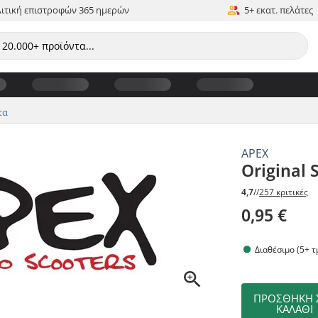
ιτική επιστροφών 365 ημερών
5+ εκατ. πελάτες
τα
APEX
Original 
4,7
//
257 κριτικές
0,95 €
Διαθέσιμο (5+ τ
ΠΡΟΣΘΉΚΗ 
ΚΑΛΆΘΙ