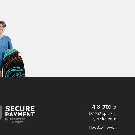
4.8 στα 5
134952 κριτικές
για SkatePro
Προβολή όλων