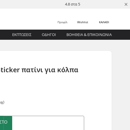
×
4.8 στα 5
Προφίλ
Wishlist
ΚΑΛΑΘΙ
ΕΚΠΤΩΣΕΙΣ
ΟΔΗΓΟΊ
ΒΟΉΘΕΙΑ & ΕΠΙΚΟΙΝΩΝΊΑ
Sticker πατίνι για κόλπα
μχ)
ΣΤΟ