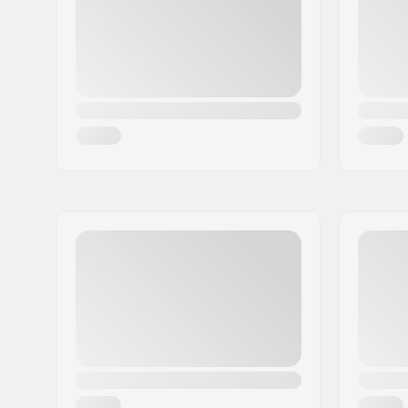
Χώρα:
Δανία