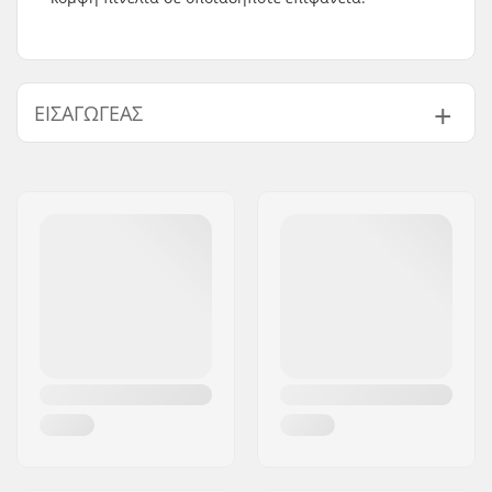
ΕΙΣΑΓΩΓΈΑΣ
Όνομα:
Centrano ApS
Διεύθυνση:
Omega 6
Τ.Κ.:
8382
Πόλη:
Hinnerup
Χώρα:
Δανία