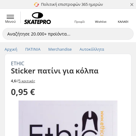
×
Πολιτική επιστροφών 365 ημερών
4.8 στα 5
Μενού
Προφίλ
Wishlist
ΚΑΛΑΘΙ
Αρχική
ΠΑΤΙΝΙΑ
Merchandise
Αυτοκόλλητα
ETHIC
Sticker πατίνι για κόλπα
4,6
//
5 κριτικές
0,95 €