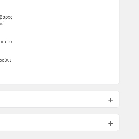
 βάρος
ενώ
από το
ιρούνι
Flat
Δε διευκρινίζεται
608