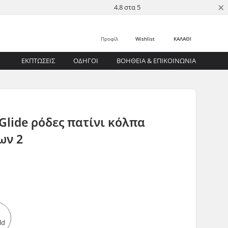
×
4.8 στα 5
Προφίλ
Wishlist
ΚΑΛΑΘΙ
ΕΚΠΤΩΣΕΙΣ
ΟΔΗΓΟΊ
ΒΟΉΘΕΙΑ & ΕΠΙΚΟΙΝΩΝΊΑ
Glide ρόδες πατίνι κόλπα
ων 2