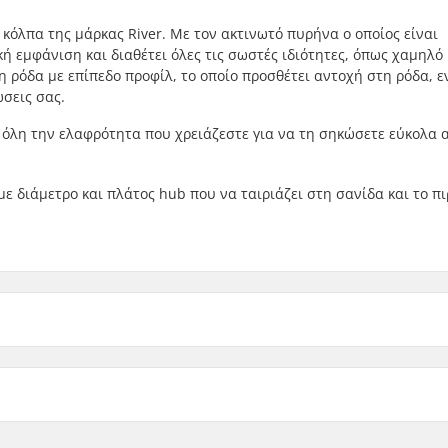
α κόλπα της μάρκας River. Με τον ακτινωτό πυρήνα ο οποίος είναι
ή εμφάνιση και διαθέτει όλες τις σωστές ιδιότητες, όπως χαμηλό
 τη ρόδα με επίπεδο προφίλ, το οποίο προσθέτει αντοχή στη ρόδα, 
σεις σας.
 όλη την ελαφρότητα που χρειάζεστε για να τη σηκώσετε εύκολα 
με διάμετρο και πλάτος hub που να ταιριάζει στη σανίδα και το π
Προφίλ ρόδας:
άνεται
Ακρίβεια ρουλεμάν:
ς
Μέγεθος ρουλεμάν: