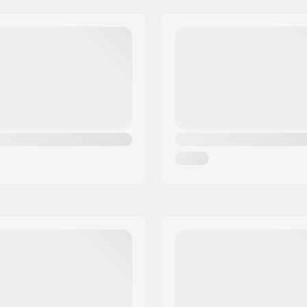
Φάρδος hub ρόδας:
Διάμετρος άξονα:
ο