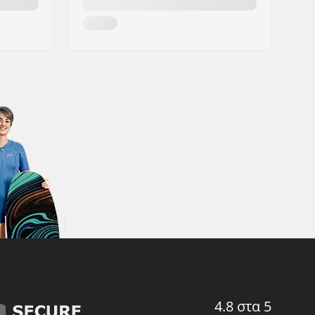
4.8 στα 5