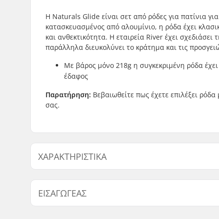
H Naturals Glide είναι σετ από ρόδες για πατίνια γι
κατασκευασμένος από αλουμίνιο, η ρόδα έχει κλασικ
και ανθεκτικότητα. Η εταιρεία River έχει σχεδιάσει
παράλληλα διευκολύνει το κράτημα και τις προσγειώ
Με βάρος μόνο 218g η συγκεκριμένη ρόδα έχει
έδαφος
Παρατήρηση:
Βεβαιωθείτε πως έχετε επιλέξει ρόδα 
σας.
ΧΑΡΑΚΤΗΡΙΣΤΙΚΆ
Διάμετρος ρόδας:
110mm
ΕΙΣΑΓΩΓΈΑΣ
Ρουλεμάν:
Περιλαμβ
Πυρήνας:
Ακτινωτό
Όνομα:
Centrano ApS