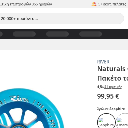
ιτική επιστροφών 365 ημερών
5+ εκατ. πελάτες
RIVER
Naturals 
Πακέτο τ
4,5
//
41 κριτικές
99,95 €
Χρώμα:
Sapphire