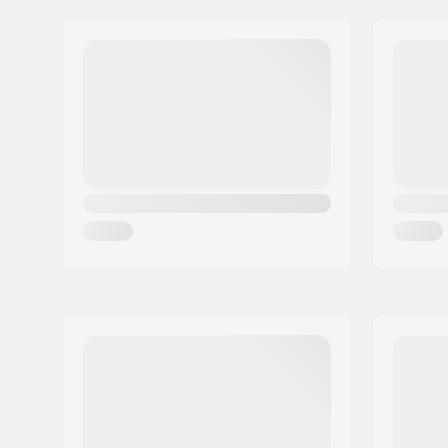
Βάρος:
218g
Διεύθυνση:
Omega 6
Ρόδες ανά σετ:
2
Τ.Κ.:
8382
Υλικό πυρήνα:
Αλουμίνι
Πόλη:
Hinnerup
Χώρα:
Δανία