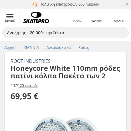
×
Πολιτική επιστροφών 365 ημερών
4.8 στα 5
Μενού
Προφίλ
Wishlist
ΚΑΛΑΘΙ
Αρχική
ΠΑΤΙΝΙΑ
Ανταλλακτικά
Ρόδες
ROOT INDUSTRIES
Honeycore White 110mm ρόδες
πατίνι κόλπα Πακέτο των 2
4,7
//
125 κριτικές
69,95 €