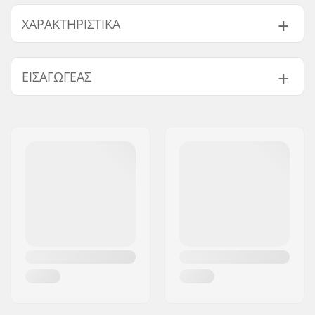
ΧΑΡΑΚΤΗΡΙΣΤΙΚΆ
Διάμετρος ρόδας:
110mm
ΕΙΣΑΓΩΓΈΑΣ
Υλικό Ρόδας:
PU
Ρουλεμάν:
Περιλαμβάνεται
Όνομα:
Centrano ApS
Πυρήνας:
Διάτρητος
Διεύθυνση:
Omega 6
Βάρος:
406g
Τ.Κ.:
8382
Ρόδες ανά σετ:
2
Πόλη:
Hinnerup
Υλικό πυρήνα:
Αλουμίνιο 6061
Χώρα:
Δανία
Προφίλ ρόδας:
Round
Ακρίβεια ρουλεμάν:
Δε διευκρινίζεται
Μέγεθος ρουλεμάν:
608
Φάρδος hub ρόδας:
24mm
Διάμετρος άξονα:
8mm