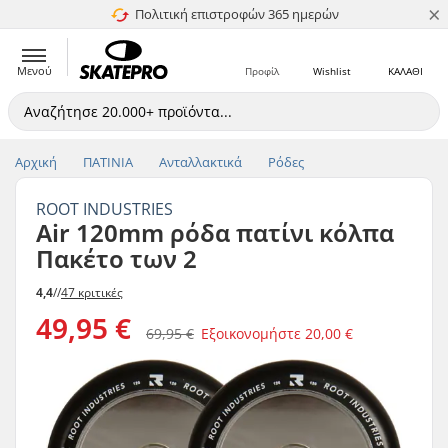
×
Πολιτική επιστροφών 365 ημερών
4.8 στα 5
Μενού
Προφίλ
Wishlist
ΚΑΛΑΘΙ
Αρχική
ΠΑΤΙΝΙΑ
Ανταλλακτικά
Ρόδες
ROOT INDUSTRIES
Air 120mm ρόδα πατίνι κόλπα
Πακέτο των 2
4,4
//
47 κριτικές
49,95 €
69,95 €
Εξοικονομήστε
20,00 €