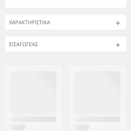
ΧΑΡΑΚΤΗΡΙΣΤΙΚΆ
Διάμετρος ρόδας:
120mm
ΕΙΣΑΓΩΓΈΑΣ
Υλικό Ρόδας:
PU
Ρουλεμάν:
Περιλαμβάνεται
Όνομα:
Centrano ApS
Πυρήνας:
Κούφιος
Διεύθυνση:
Omega 6
Βάρος:
460g
Τ.Κ.:
8382
Ρόδες ανά σετ:
2
Πόλη:
Hinnerup
Υλικό πυρήνα:
Αλουμίνιο 6061
Χώρα:
Δανία
Προφίλ ρόδας:
Round
Ακρίβεια ρουλεμάν:
Δε διευκρινίζεται
Μέγεθος ρουλεμάν:
608
Φάρδος hub ρόδας:
24mm
Διάμετρος άξονα:
8mm