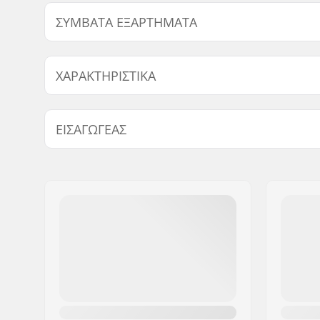
ΣΥΜΒΑΤΆ ΕΞΑΡΤΉΜΑΤΑ
Βρείτε προϊόντα συμβατά με Lucky Steely 100/110mm
ΧΑΡΑΚΤΗΡΙΣΤΙΚΆ
Διάμετρος ρόδας:
100mm, 
ΕΙΣΑΓΩΓΈΑΣ
Τύπος φρένου:
Flex Fend
Όνομα:
Centrano ApS
Διεύθυνση:
Omega 6
Τ.Κ.:
8382
Πόλη:
Hinnerup
Χώρα:
Δανία