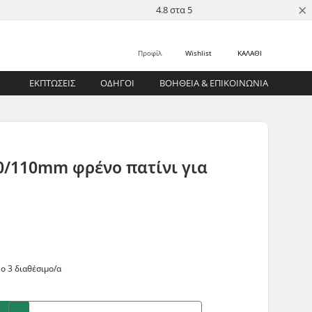
×
4.8 στα 5
Προφίλ
Wishlist
ΚΑΛΑΘΙ
ΕΚΠΤΩΣΕΙΣ
ΟΔΗΓΟΊ
ΒΟΉΘΕΙΑ & ΕΠΙΚΟΙΝΩΝΊΑ
00/110mm φρένο πατίνι για
 3 διαθέσιμο/α