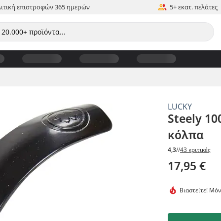
ιτική επιστροφών 365 ημερών
5+ εκατ. πελάτες
LUCKY
Steely 1
κόλπα
4,3
//
43 κριτικές
17,95 €
Βιαστείτε!
Μόνο