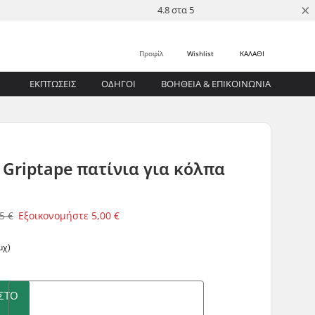
×
4.8 στα 5
Προφίλ
Wishlist
ΚΑΛΑΘΙ
ΕΚΠΤΩΣΕΙΣ
ΟΔΗΓΟΊ
ΒΟΉΘΕΙΑ & ΕΠΙΚΟΙΝΩΝΊΑ
 Griptape πατίνια για κόλπα
5 €
Εξοικονομήστε
5,00 €
μχ)
ΣΤΟ