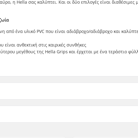
αύρο, η Hella σας καλύπτει. Και οι δύο επιλογές είναι διαθέσιμες 
ζωία
η από ένα υλικό PVC που είναι αδιάβροχο/αδιάβροχο και καλύπτ
υ είναι ανθεκτική στις καιρικές συνθήκες
ύτερου μεγέθους της Hella Grips και έρχεται με ένα τεράστιο φύλλ
)
Βάρος:
)