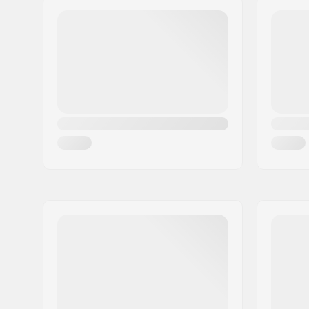
Τ.Κ.:
8382
Πόλη:
Hinnerup
Χώρα:
Δανία