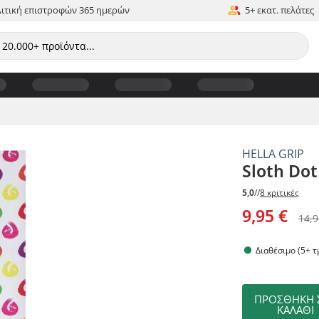
ιτική επιστροφών 365 ημερών
5+ εκατ. πελάτες
HELLA GRIP
Sloth Dot
5,0
//
8 κριτικές
9,95 €
14,9
Διαθέσιμο (5+ τ
ΠΡΟΣΘΉΚΗ 
ΚΑΛΆΘΙ