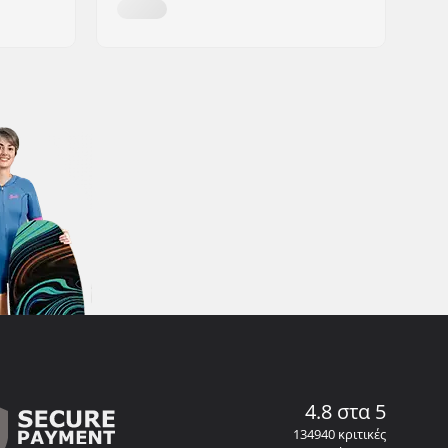
4.8 στα 5
134940 κριτικές