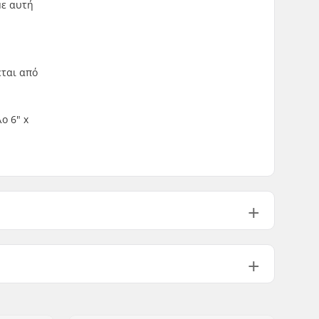
με αυτή
εται από
ο 6" x
70g