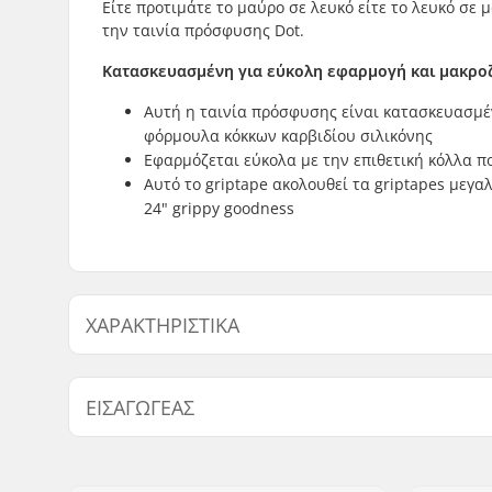
Είτε προτιμάτε το μαύρο σε λευκό είτε το λευκό σε μ
την ταινία πρόσφυσης Dot.
Κατασκευασμένη για εύκολη εφαρμογή και μακρο
Αυτή η ταινία πρόσφυσης είναι κατασκευασμέν
φόρμουλα κόκκων καρβιδίου σιλικόνης
Εφαρμόζεται εύκολα με την επιθετική κόλλα πο
Αυτό το griptape ακολουθεί τα griptapes μεγαλ
24" grippy goodness
ΧΑΡΑΚΤΗΡΙΣΤΙΚΆ
Length:
61cm (24"
ΕΙΣΑΓΩΓΈΑΣ
Width:
15.2cm (6"
Όνομα:
Centrano ApS
Διεύθυνση:
Omega 6