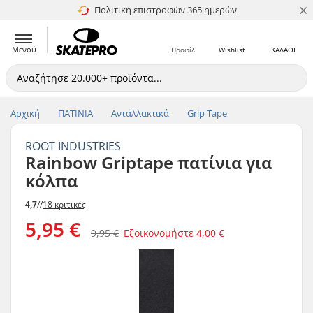
×
Πολιτική επιστροφών 365 ημερών
4.8 στα 5
Μενού
Προφίλ
Wishlist
ΚΑΛΑΘΙ
Αρχική
ΠΑΤΙΝΙΑ
Ανταλλακτικά
Grip Tape
ROOT INDUSTRIES
Rainbow Griptape πατίνια για
κόλπα
4,7
//
18 κριτικές
5,95 €
9,95 €
Εξοικονομήστε
4,00 €