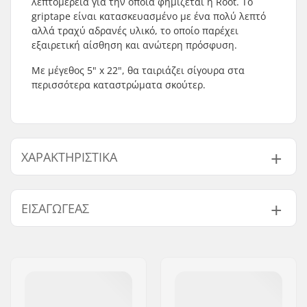
λεπτομέρεια για την οποία φημίζεται η Root. Το
griptape είναι κατασκευασμένο με ένα πολύ λεπτό
αλλά τραχύ αδρανές υλικό, το οποίο παρέχει
εξαιρετική αίσθηση και ανώτερη πρόσφυση.
Με μέγεθος 5" x 22", θα ταιριάζει σίγουρα στα
περισσότερα καταστρώματα σκούτερ.
ΧΑΡΑΚΤΗΡΙΣΤΙΚΆ
Length:
55.9cm (22")
ΕΙΣΑΓΩΓΈΑΣ
Width:
12.7cm (5")
Όνομα:
Centrano ApS
Διεύθυνση:
Omega 6
Τ.Κ.:
8382
Πόλη:
Hinnerup