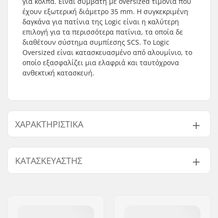
για κόλπα. Είναι συμβατή με oversized τιμόνια που
έχουν εξωτερική διάμετρο 35 mm. Η συγκεκριμένη
δαγκάνα για πατίνια της Logic είναι η καλύτερη
επιλογή για τα περισσότερα πατίνια, τα οποία δε
διαθέτουν σύστημα συμπίεσης SCS. Το Logic
Oversized είναι κατασκευασμένο από αλουμίνιο, το
οποίο εξασφαλίζει μια ελαφριά και ταυτόχρονα
ανθεκτική κατασκευή.
ΧΑΡΑΚΤΗΡΙΣΤΙΚΆ
Εσωτερική διάμετρος
35mm (Oversized)
ΚΑΤΑΣΚΕΥΑΣΤΉΣ
δαγκάνας:
Μέγεθος δαγκάνας:
Διπλό
Όνομα:
Centrano
Σφήνα:
Περιλαμβάνεται
Διεύθυνση:
Omega 6
Βάρος:
96g
Τ.Κ.:
8382
Περιλαμβάνεται
Όχι