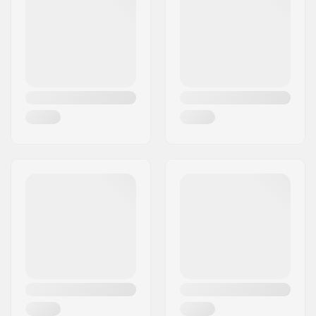
Πόλη:
Hinnerup
συμπίεσης:
Χώρα:
Δανία
Υλικό:
Αλουμίνιο
Starnut:
Δεν περιλαμβάνεται
Μπουλόνι
Δεν περιλαμβάνεται
συμπίεσης: