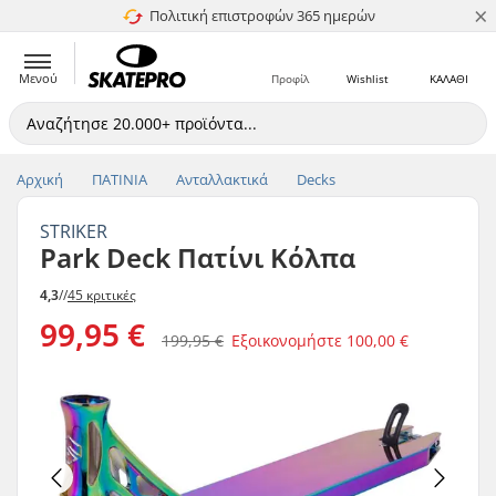
×
Πολιτική επιστροφών 365 ημερών
4.8 στα 5
Μενού
Προφίλ
Wishlist
ΚΑΛΑΘΙ
Αρχική
ΠΑΤΙΝΙΑ
Ανταλλακτικά
Decks
STRIKER
Park Deck Πατίνι Κόλπα
4,3
//
45 κριτικές
99,95 €
199,95 €
Εξοικονομήστε
100,00 €