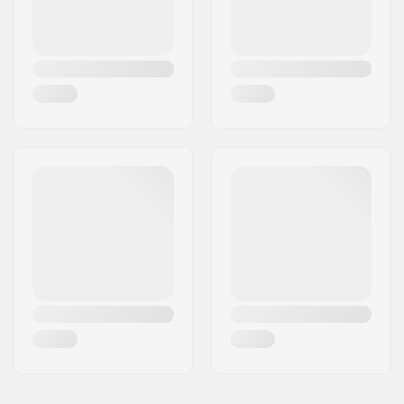
Μήκος headtube:
100mm
Τύπος ρουλεμάν
Integrated 1 1/8"
πιρουνιού:
Deck spacers:
Περιλαμβάνoνται
Τύπος φρένου:
Flex Fender
Φρένο/Φτερό:
Περιλαμβάνεται
Άξονας:
Περιλαμβάνεται
Διάμετρος άξονα:
8mm
Griptape:
Δεν περιλαμβάνεται