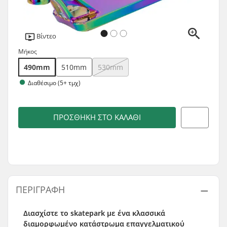
Βίντεο
Μήκος
490mm
510mm
530mm
Διαθέσιμο (5+ τμχ)
ΠΡΟΣΘΉΚΗ ΣΤΟ ΚΑΛΆΘΙ
ΠΕΡΙΓΡΑΦΉ
Διασχίστε το skatepark με ένα κλασσικά
διαμορφωμένο κατάστρωμα επαγγελματικού