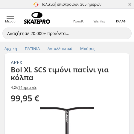
×
Πολιτική επιστροφών 365 ημερών
4.8 στα 5
Μενού
Προφίλ
Wishlist
ΚΑΛΑΘΙ
Αρχική
ΠΑΤΙΝΙΑ
Ανταλλακτικά
Μπάρες
APEX
Bol XL SCS τιμόνι πατίνι για
κόλπα
4,2
//
14 κριτικές
99,95 €