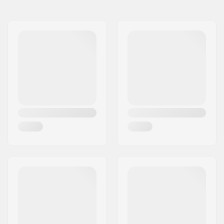
Όνομα:
PHOENIX Budosport GmbH
& Co KG
Συμβατά εξαρτήματα
Διεύθυνση:
Westkirchener Straße 90
Τ.Κ.:
59320
Πόλη:
Ennigerloh
Χώρα:
Γερμανία