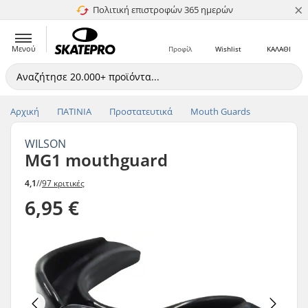
×
Πολιτική επιστροφών 365 ημερών
4.8 στα 5
Μενού
Προφίλ
Wishlist
ΚΑΛΑΘΙ
Αρχική
ΠΑΤΙΝΙΑ
Προστατευτικά
Mouth Guards
WILSON
MG1 mouthguard
4,1
//
97 κριτικές
6,95 €