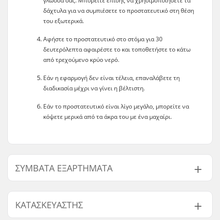
γλώσσα σας. Μπορείτε επίσης να χρησιμοποιήσετε τα
δάχτυλα για να συμπιέσετε το προστατευτικό στη θέση
του εξωτερικά.
Αφήστε το προστατευτικό στο στόμα για 30
δευτερόλεπτα αφαιρέστε το και τοποθετήστε το κάτω
από τρεχούμενο κρύο νερό.
Εάν η εφαρμογή δεν είναι τέλεια, επαναλάβετε τη
διαδικασία μέχρι να γίνει η βέλτιστη.
Εάν το προστατευτικό είναι λίγο μεγάλο, μπορείτε να
κόψετε μερικά από τα άκρα του με ένα μαχαίρι.
ΣΥΜΒΑΤΆ ΕΞΑΡΤΉΜΑΤΑ
Βρείτε προϊόντα συμβατά με Wilson MG1
mouthguard:
ΚΑΤΑΣΚΕΥΑΣΤΉΣ