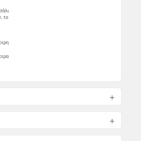
τσάλι
, το
τερη
τερα
Y-Shape