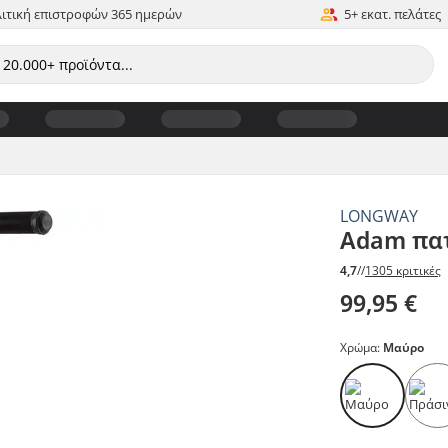
ιτική επιστροφών 365 ημερών
5+ εκατ. πελάτες
LONGWAY
Adam πατ
4,7
//
1305 κριτικές
99,95 €
Χρώμα:
Μαύρο