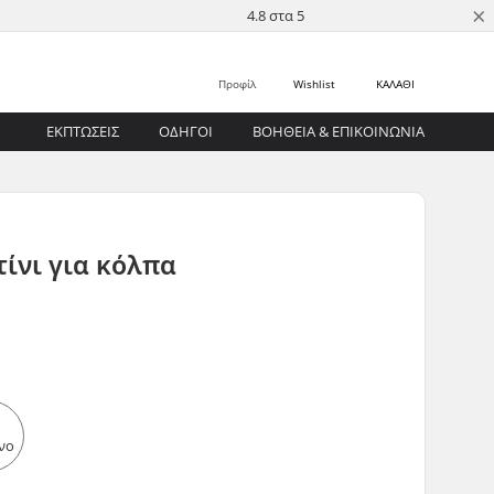
×
4.8 στα 5
Προφίλ
Wishlist
ΚΑΛΑΘΙ
ΕΚΠΤΩΣΕΙΣ
ΟΔΗΓΟΊ
ΒΟΉΘΕΙΑ & ΕΠΙΚΟΙΝΩΝΊΑ
ίνι για κόλπα