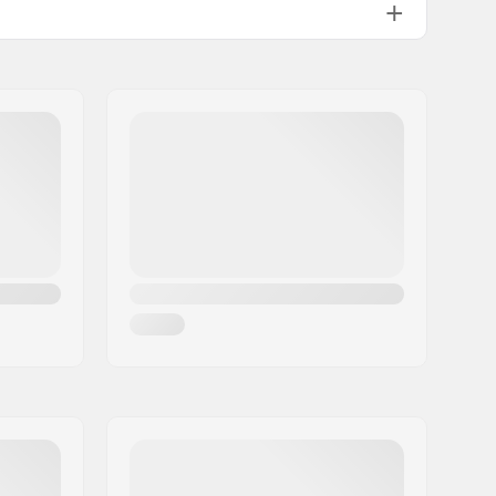
Ατσάλι Chromoly 4130
νιού:
32mm (Regular)
νιού:
28mm
Όχι
Round
88A
24mm
Νάιλον
Ακτινωτός
8mm
ABEC-9
Flex Fender
Μερικώς συναρμολογημένο
ό:
6 ετών
Αρχάριος
Park