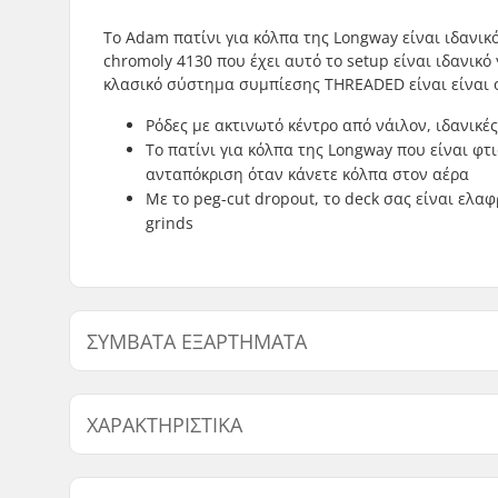
To Adam πατίνι για κόλπα της Longway είναι ιδανικό 
chromoly 4130 που έχει αυτό το setup είναι ιδανικό
κλασικό σύστημα συμπίεσης THREADED είναι είναι οικ
Ρόδες με ακτινωτό κέντρο από νάιλον, ιδανικέ
To πατίνι για κόλπα της Longway που είναι φτ
ανταπόκριση όταν κάνετε κόλπα στον αέρα
Με το peg-cut dropout, το deck σας είναι ελ
grinds
ΣΥΜΒΑΤΆ ΕΞΑΡΤΉΜΑΤΑ
Βρείτε προϊόντα συμβατά με Longway Adam πατίνι γ
ΧΑΡΑΚΤΗΡΙΣΤΙΚΆ
Συμβατά εξαρτήματα
Συνολικό ύψος:
81cm (31.