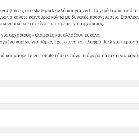
για βόλτες στο skatepark αλλά και για vert. Το γερό τιμόνι από α
 για να κάνετε καινούρια κόλπα με δυνατές προσγειώσεις. Επιπλέον
ονομικό κι έτσι είναι ό,τι πρέπει για αρχάριους.
ς για αρχάριους - ελαφριές και αλλάζουν εύκολα
ιαγμένο κυρίως για πάρκο, έχει στενό και ελαφρύ deck για περισσό
αφρύ και μπορείτε να τοποθετήσετε πάνω διάφορα πατάκια για καλύ
ια κόλπα:
9")
Σχήμα τιμονιού: