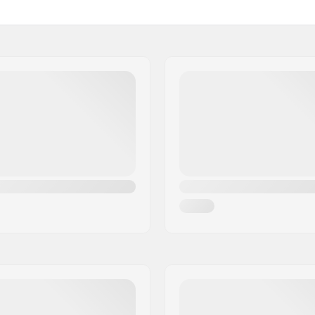
Υλικό τιμονιού:
Εξωτερική διάμετρος τιμο
Εσωτερική διάμετρος τιμο
2")
Backsweep:
.3")
Προφίλ ρόδας:
rated
Σκληρότητα ρόδας:
ωμα
Φάρδος hub ρόδας:
Υλικό πυρήνα:
ο
Πυρήνας:
Διάμετρος άξονα:
7")
Ακρίβεια ρουλεμάν:
)
Τύπος φρένου:
Συναρμολόγηση:
Συνιστάται για ηλικίες απ
Επίπεδο Δεξιότητας:
ια
Riding Style: