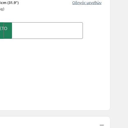
1cm (31.9")
Οδηγός μεγεθών
μχ)
ΣΤΟ