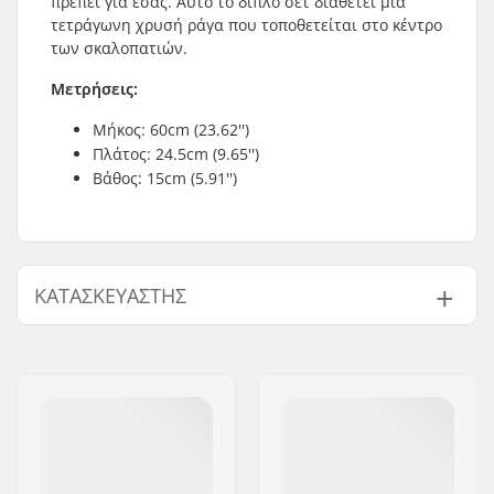
πρέπει για εσάς. Αυτό το διπλό σετ διαθέτει μια
τετράγωνη χρυσή ράγα που τοποθετείται στο κέντρο
των σκαλοπατιών.
Μετρήσεις:
Μήκος: 60cm (23.62'')
Πλάτος: 24.5cm (9.65'')
Βάθος: 15cm (5.91'')
ΚΑΤΑΣΚΕΥΑΣΤΉΣ
Όνομα:
Blackriver GmbH
Διεύθυνση:
95126 Schwarzenbach
Τ.Κ.:
95126
Πόλη:
Schwarzenbach
Χώρα:
Γερμανία