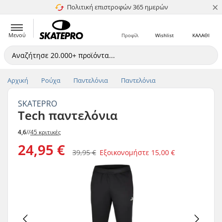
×
Πολιτική επιστροφών 365 ημερών
4.8 στα 5
Μενού
Προφίλ
Wishlist
ΚΑΛΑΘΙ
Αρχική
Ρούχα
Παντελόνια
Παντελόνια
SKATEPRO
Tech παντελόνια
4,6
//
45 κριτικές
24,95 €
39,95 €
Εξοικονομήστε
15,00 €