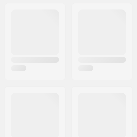
Διεύθυνση:
Omega 6
Τ.Κ.:
8382
Πόλη:
Hinnerup
Χώρα:
Δανία