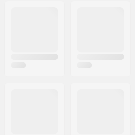
Διεύθυνση:
Sejrs Alle 2, 8240 Risskov
Τ.Κ.:
8240
Πόλη:
Risskov
Χώρα:
Δανία