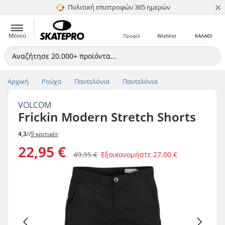
×
Πολιτική επιστροφών 365 ημερών
4.8 στα 5
Μενού
Προφίλ
Wishlist
ΚΑΛΑΘΙ
Αρχική
Ρούχα
Παντελόνια
Παντελόνια
VOLCOM
Frickin Modern Stretch Shorts
4,3
//
9 κριτικές
22,95 €
49,95 €
Εξοικονομήστε
27,00 €