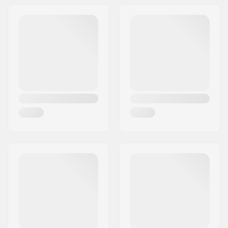
Διεύθυνση:
Omega 6
Τ.Κ.:
8382
Πόλη:
Hinnerup
Χώρα:
Δανία