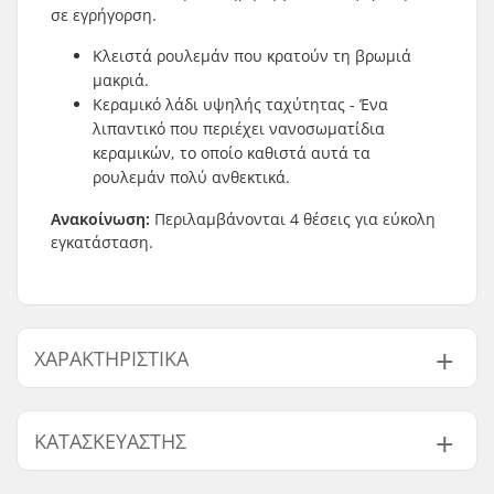
σε εγρήγορση.
Κλειστά ρουλεμάν που κρατούν τη βρωμιά
μακριά.
Κεραμικό λάδι υψηλής ταχύτητας - Ένα
λιπαντικό που περιέχει νανοσωματίδια
κεραμικών, το οποίο καθιστά αυτά τα
ρουλεμάν πολύ ανθεκτικά.
Ανακοίνωση:
Περιλαμβάνονται 4 θέσεις για εύκολη
εγκατάσταση.
ΧΑΡΑΚΤΗΡΙΣΤΙΚΆ
Ακρίβεια ρουλεμάν:
Δε διευκρινίζεται
ΚΑΤΑΣΚΕΥΑΣΤΉΣ
Τύπος ρουλεμάν:
Sealed
Λίπανση:
Oil
Όνομα:
Circus Circus ApS