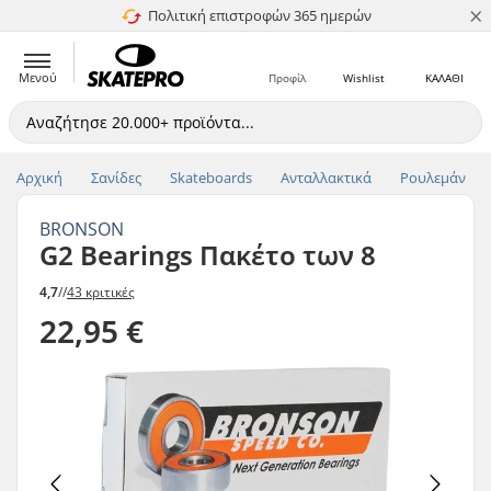
×
Πολιτική επιστροφών 365 ημερών
4.8 στα 5
Μενού
Προφίλ
Wishlist
ΚΑΛΑΘΙ
Αρχική
Σανίδες
Skateboards
Ανταλλακτικά
Ρουλεμάν
BRONSON
G2 Bearings Πακέτο των 8
4,7
//
43 κριτικές
22,95 €