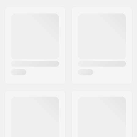
Spacers:
Περιλαμβάνονται
Διεύθυνση:
Australiensvej 20. st. th.
Τεμάχια ανά πακέτο:
8
Τ.Κ.:
2100
Προστατευτικό
Ναι
Πόλη:
Copenhagen
καουτσούκ:
Χώρα:
Δανία
Μέγεθος ρουλεμάν:
608