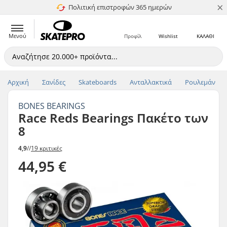
×
Πολιτική επιστροφών 365 ημερών
4.8 στα 5
Μενού
Προφίλ
Wishlist
ΚΑΛΑΘΙ
Αρχική
Σανίδες
Skateboards
Ανταλλακτικά
Ρουλεμάν
BONES BEARINGS
Race Reds Bearings Πακέτο των
8
4,9
//
19 κριτικές
44,95 €