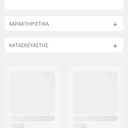
ΧΑΡΑΚΤΗΡΙΣΤΙΚΆ
Ακρίβεια ρουλεμάν:
Δε διευκρινίζεται
ΚΑΤΑΣΚΕΥΑΣΤΉΣ
Τύπος ρουλεμάν:
Semi-sealed
Λίπανση:
Γράσο
Όνομα:
JustSupreme ApS
Spacers:
Ενσωματωμένα
Διεύθυνση:
Ydervang 5
Τεμάχια ανά πακέτο:
8
Τ.Κ.:
4300
Προστατευτικό
Ναι
Πόλη:
Holbæk
καουτσούκ:
Χώρα:
Δανία