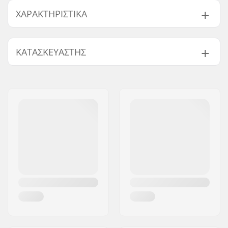
ΧΑΡΑΚΤΗΡΙΣΤΙΚΆ
Skimboarding
Flatland
ΚΑΤΑΣΚΕΥΑΣΤΉΣ
Discipline:
Προφίλ σανίδας:
Mild Rocker
Όνομα:
CNC GOZONE SPÓLKA Z
Μήκος:
40" (101.6cm)
OGRANICZONA
Πλάτος:
18.5" (47cm)
Διεύθυνση:
Zakopianska 14/2
Πάχος προϊόντος:
0.39" (1cm)
Τ.Κ.:
60-474
Επίπεδο:
Αρχάριος
,
Μετρίου
Πόλη:
Poznan
επιπέδου
,
Χώρα:
Πολωνία
Προχωρημένοι
Μέγιστο βάρος
95 kg
αναβάτη: