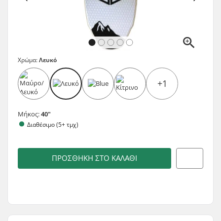
Χρώμα:
Λευκό
+1
Μήκος:
40"
Διαθέσιμο (5+ τμχ)
ΠΡΟΣΘΉΚΗ ΣΤΟ ΚΑΛΆΘΙ