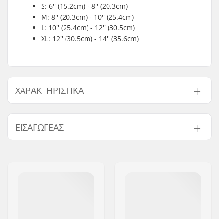
S: 6'' (15.2cm) - 8'' (20.3cm)
M: 8'' (20.3cm) - 10'' (25.4cm)
L: 10'' (25.4cm) - 12'' (30.5cm)
XL: 12'' (30.5cm) - 14'' (35.6cm)
ΧΑΡΑΚΤΗΡΙΣΤΙΚΆ
Καπάκια:
Σκληρό καπάκι
ΕΙΣΑΓΩΓΈΑΣ
Υλικά:
Αναπνεύσιμο
διάτρητο νεοπρένιο
Όνομα:
Centrano ApS
Duratex
Διεύθυνση:
Omega 6
Επένδυση:
Εξωτερικό κάλυμμα
Τ.Κ.:
8382
Kevlar
Πόλη:
Hinnerup
Κλείσιμο:
Διπλό λουρί Velcro
Χώρα:
Δανία