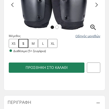
Μέγεθος
Οδηγός μεγεθών
XS
S
M
L
XL
Διαθέσιμο (5+ ζευγάρια)
ΠΡΟΣΘΉΚΗ ΣΤΟ ΚΑΛΆΘΙ
ΠΕΡΙΓΡΑΦΉ