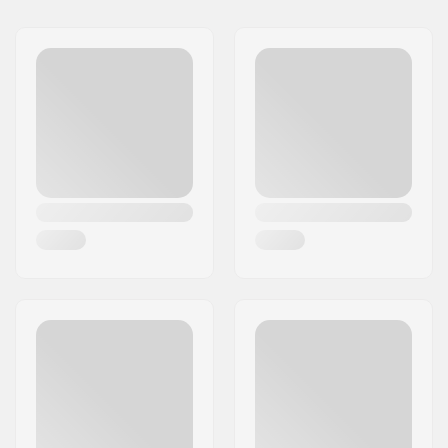
Όνομα:
Centrano ApS
Διεύθυνση:
Omega 6
Τ.Κ.:
8382
Πόλη:
Hinnerup
Χώρα:
Δανία