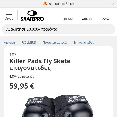
×
5+ εκατ. πελάτες
Ταύτιση Τιμών
Μενού
Προφίλ
Wishlist
ΚΑΛΑΘΙ
Αρχική
ROLLERS
Προστατευτικά
Επιγονατίδες
187
Killer Pads Fly Skate
επιγονατίδες
4,8
//
425 κριτικές
59,95 €