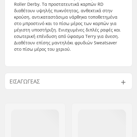
Roller Derby. Τα προστατευτικά καρπών RD
διαθέτουν υψηλής πυκνότητας, ανθεκτικά στην
κρούση, αντικαταστάσιμα νάρθηκα τοποθετημένα
στο μπροστινό και το πίσω μέρος των καρπών για
μέγιστη υποστήριξη. Ενισχυμένες διπλές ραφές και
εσωτερική επένδυση από ύφασμα Terry για άνεση.
Διαθέτουν επίσης μαντηλάκι φρυδιών Sweatsaver
στο πίσω μέρος του χεριού.
ΕΙΣΑΓΩΓΈΑΣ
Όνομα:
Centrano ApS
Διεύθυνση:
Omega 6
Τ.Κ.:
8382
Πόλη:
Hinnerup
Χώρα:
Δανία