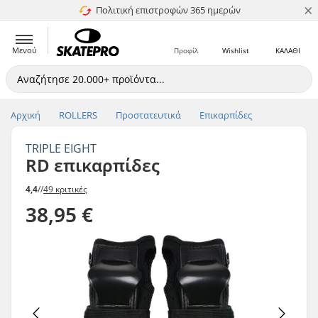
×
Πολιτική επιστροφών 365 ημερών
4.8 στα 5
Μενού
Προφίλ
Wishlist
ΚΑΛΑΘΙ
Αρχική
ROLLERS
Προστατευτικά
Επικαρπίδες
TRIPLE EIGHT
RD επικαρπίδες
4,4
//
49 κριτικές
38,95 €