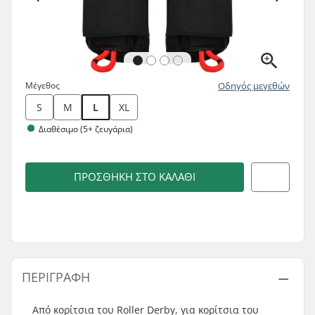
Μέγεθος
Οδηγός μεγεθών
S
M
L
XL
Διαθέσιμο (5+ ζευγάρια)
ΠΡΟΣΘΉΚΗ ΣΤΟ ΚΑΛΆΘΙ
ΠΕΡΙΓΡΑΦΉ
Από κορίτσια του Roller Derby, για κορίτσια του