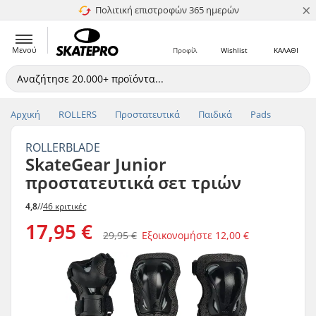
×
Πολιτική επιστροφών 365 ημερών
4.8 στα 5
Μενού
Προφίλ
Wishlist
ΚΑΛΑΘΙ
Αρχική
ROLLERS
Προστατευτικά
Παιδικά
Pads
ROLLERBLADE
SkateGear Junior
προστατευτικά σετ τριών
4,8
//
46 κριτικές
17,95 €
29,95 €
Εξοικονομήστε
12,00 €