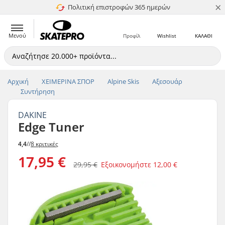
×
Πολιτική επιστροφών 365 ημερών
4.8 στα 5
Μενού
Προφίλ
Wishlist
ΚΑΛΑΘΙ
Αρχική
ΧΕΙΜΕΡΙΝΑ ΣΠΟΡ
Alpine Skis
Αξεσουάρ
Συντήρηση
DAKINE
Edge Tuner
4,4
//
8 κριτικές
17,95 €
29,95 €
Εξοικονομήστε
12,00 €