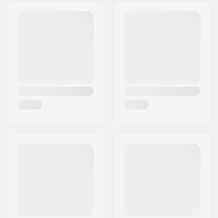
Διεύθυνση:
Hoge Mauw 175
Τ.Κ.:
2370
Πόλη:
Arendonk
Χώρα:
Βέλγιο