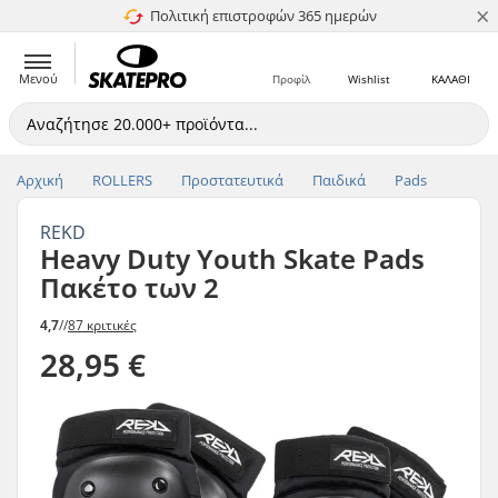
×
Πολιτική επιστροφών 365 ημερών
4.8 στα 5
Μενού
Προφίλ
Wishlist
ΚΑΛΑΘΙ
Αρχική
ROLLERS
Προστατευτικά
Παιδικά
Pads
REKD
Heavy Duty Youth Skate Pads
Πακέτο των 2
4,7
//
87 κριτικές
28,95 €