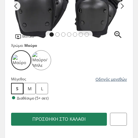
Βίντεο
Χρώμα:
Μαύρο
Μέγεθος
Οδηγός μεγεθών
S
M
L
Διαθέσιμο (5+ σετ)
ΠΡΟΣΘΉΚΗ ΣΤΟ ΚΑΛΆΘΙ