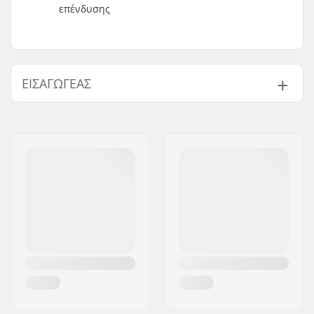
επένδυσης
ΕΙΣΑΓΩΓΈΑΣ
Όνομα:
Centrano ApS
Διεύθυνση:
Omega 6
Τ.Κ.:
8382
Πόλη:
Hinnerup
Χώρα:
Δανία