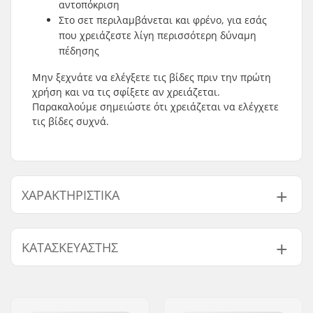
αντοπόκριση
Στο σετ περιλαμβάνεται και φρένο, για εσάς
που χρειάζεστε λίγη περισσότερη δύναμη
πέδησης
Μην ξεχνάτε να ελέγξετε τις βίδες πριν την πρώτη
χρήση και να τις σφίξετε αν χρειάζεται.
Παρακαλούμε σημειώστε ότι χρειάζεται να ελέγχετε
τις βίδες συχνά.
ΧΑΡΑΚΤΗΡΙΣΤΙΚΆ
Διάμετρος ρόδας:
80mm
ΚΑΤΑΣΚΕΥΑΣΤΉΣ
Σκληρότητα ρόδας:
85A
Μεταξόνιο:
243mm
Όνομα:
Universkate SARL
Τύπος μπότας/
Σκληρό
Διεύθυνση:
Rue de Bicetre 3
κέλυφους: