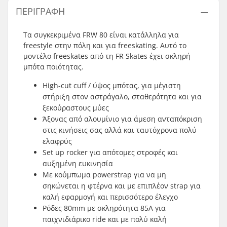
ΠΕΡΙΓΡΑΦΉ
Τα συγκεκριμένα FRW 80 είναι κατάλληλα για
freestyle στην πόλη και για freeskating. Αυτό το
μοντέλο freeskates από τη FR Skates έχει σκληρή
μπότα ποιότητας.
High-cut cuff / ύψος μπότας, για μέγιστη
στήριξη στον αστράγαλο, σταθερότητα και για
ξεκούραστους μύες
Άξονας από αλουμίνιο για άμεση ανταπόκριση
στις κινήσεις σας αλλά και ταυτόχρονα πολύ
ελαφρύς
Set up rocker για απότομες στροφές και
αυξημένη ευκινησία
Με κούμπωμα powerstrap για να μη
σηκώνεται η φτέρνα και με επιπλέον strap για
καλή εφαρμογή και περισσότερο έλεγχο
Ρόδες 80mm με σκληρότητα 85A για
παιχνιδιάρικο ride και με πολύ καλή