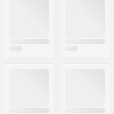
Τ.Κ.:
94240
Επίπεδο:
Μετρίου επιπέδου
Πόλη:
L´Hay les Roses
Υλικό άξονα:
Αλουμίνιο
Χώρα:
Γαλλία
Χαρακτηριστικά liner:
Αφαιρούμενο,
Ανατομικό σχήμα
Κούμπωμα:
Κορδόνια, Powerstrap
Ακρίβεια ρουλεμάν:
MW7
Τύπος άξονα:
Rockered setup, 4
ρόδες
Μέγιστη διάμετρος
80mm
ρόδας:
Υλικό μπότας:
Πλαστικό,
Υαλοβάμβακας
Υλικό liner:
Memory foam,
Νάιλον
Cuff:
High lateral support,
Ενσωματωμένος
βρόχος μεταφοράς