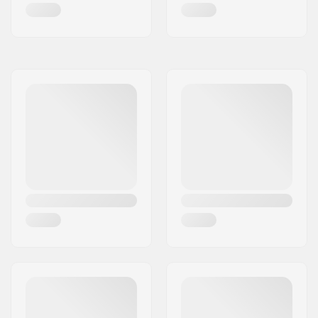
Θέση άξονα:
165mm
Φρένο:
Ναι
Συνιστάται για:
Freestyle rollerskating