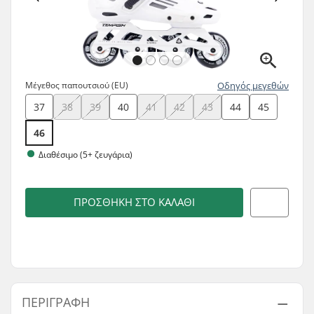
Μέγεθος παπουτσιού (EU)
Οδηγός μεγεθών
37
38
39
40
41
42
43
44
45
46
Διαθέσιμο (5+ ζευγάρια)
ΠΡΟΣΘΉΚΗ ΣΤΟ ΚΑΛΆΘΙ
ΠΕΡΙΓΡΑΦΉ