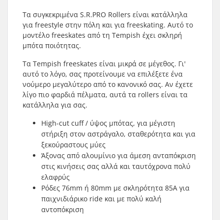
Τα συγκεκριμένα S.R.PRO Rollers είναι κατάλληλα
για freestyle στην πόλη και για freeskating. Αυτό το
μοντέλο freeskates από τη Tempish έχει σκληρή
μπότα ποιότητας.
Τα Tempish freeskates είναι μικρά σε μέγεθος. Γι'
αυτό το λόγο, σας προτείνουμε να επιλέξετε ένα
νούμερο μεγαλύτερο από το κανονικό σας. Αν έχετε
λίγο πιο φαρδιά πέλματα, αυτά τα rollers είναι τα
κατάλληλα για σας.
High-cut cuff / ύψος μπότας, για μέγιστη
στήριξη στον αστράγαλο, σταθερότητα και για
ξεκούραστους μύες
Άξονας από αλουμίνιο για άμεση ανταπόκριση
στις κινήσεις σας αλλά και ταυτόχρονα πολύ
ελαφρύς
Ρόδες 76mm ή 80mm με σκληρότητα 85A για
παιχνιδιάρικο ride και με πολύ καλή
αντοπόκριση