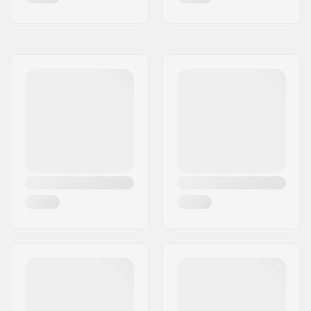
Συνιστάται για:
Fitness roller skating
,
Freestyle rollerskating