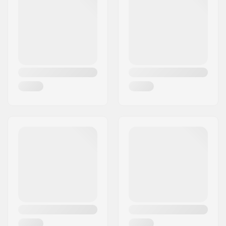
Πόλη:
Olomouc
Χαρακτηριστικά liner:
Αφαιρούμενο
Χώρα:
Τσεχία
Κούμπωμα:
Κορδόνια, 2x Micro-
adjustment buckles
Ακρίβεια ρουλεμάν:
ABEC-9
Τύπος άξονα:
Freestyle
Μέγιστη διάμετρος
76mm
ρόδας:
Υλικό μπότας:
Πλαστικό, PVC
Υλικό liner:
Μικροΐνες, Νάιλον
Cuff:
Σταθερό, High lateral
support,
Ενσωματωμένος
βρόχος μεταφοράς
Θέση άξονα:
165mm
Φρένο:
Όχι
Μέγιστο βάρος
100 kg
αναβάτη: