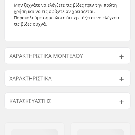
Μην ξεχνάτε να ελέγξετε τις βίδες πριν την πρώτη
χρήση και να τις σφίξετε αν χρειάζεται.
Παρακαλούμε σημειώστε ότι χρειάζεται να ελέγχετε
τις βίδες συχνά.
ΧΑΡΑΚΤΗΡΙΣΤΙΚΆ ΜΟΝΤΈΛΟΥ
Μοντέλο
Διάμετρος ρόδας
Μεταξόνιο
ΧΑΡΑΚΤΗΡΙΣΤΙΚΆ
37
76mm
231mm
40
76mm
231mm
Σκληρότητα ρόδας:
85A
ΚΑΤΑΣΚΕΥΑΣΤΉΣ
44
80mm
243mm
Τύπος μπότας/
Σκληρό
κέλυφους:
45
80mm
255mm
Όνομα:
TEMPISH s.r.o.
Επίπεδο:
Αρχάριος
,
Μετρίου
46
80mm
255mm
Διεύθυνση:
Bratrí Wolfu 495/16
επιπέδου
Τ.Κ.:
779 00
Υλικό άξονα:
Αλουμίνιο