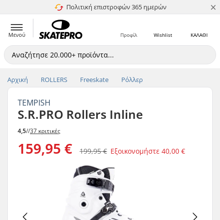
×
Πολιτική επιστροφών 365 ημερών
4.8 στα 5
Μενού
Προφίλ
Wishlist
ΚΑΛΑΘΙ
Αρχική
ROLLERS
Freeskate
Ρόλλερ
TEMPISH
S.R.PRO Rollers Inline
4,5
//
37 κριτικές
159,95 €
199,95 €
Εξοικονομήστε
40,00 €